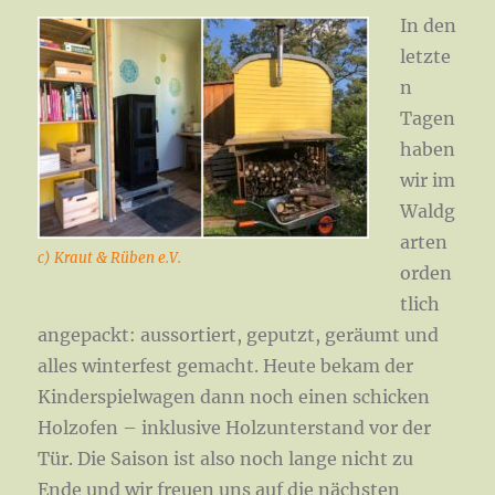
In den
letzte
n
Tagen
haben
wir im
Waldg
arten
c) Kraut & Rüben e.V.
orden
tlich
angepackt: aussortiert, geputzt, geräumt und
alles winterfest gemacht. Heute bekam der
Kinderspielwagen dann noch einen schicken
Holzofen – inklusive Holzunterstand vor der
Tür. Die Saison ist also noch lange nicht zu
Ende und wir freuen uns auf die nächsten