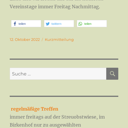
Vereinstage immer Freitag Nachmittag.
teilen
twittern
teilen
Veröffentlicht
Format
12. Oktober 2022
Kurzmitteilung
am
SU
Suche
nach:
regelmäßige Treffen
immer freitags auf der Streuobstwiese, im
Birkenhof nur zu ausgewählten